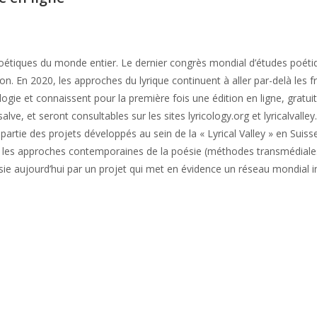
poétiques du monde entier. Le dernier congrès mondial d’études poétique
ion. En 2020, les approches du lyrique continuent à aller par-delà les f
gie et connaissent pour la première fois une édition en ligne, gratuite
ve, et seront consultables sur les sites lyricology.org et lyricalvalley.
 partie des projets développés au sein de la « Lyrical Valley » en Suis
ser les approches contemporaines de la poésie (méthodes transmédiale
ie aujourd’hui par un projet qui met en évidence un réseau mondial i