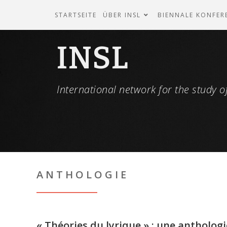
STARTSEITE
ÜBER INSL
BIENNALE KONFER
INSL
International network for the study of
ANTHOLOGIE
« Théories du lyrique » : une anthologi