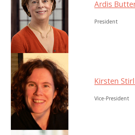
Ardis Butter
President
Kirsten Stir
Vice-President