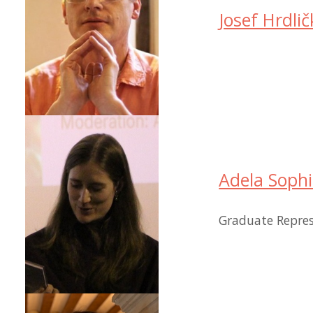
Josef Hrdli
Adela Sophi
Graduate Repres