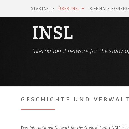
STARTSEITE
ÜBER INSL
BIENNALE KONFER
INSL
International network for the study of
GESCHICHTE UND VERWAL
Das
International Network for the Study of Lyric
(INSL) ist