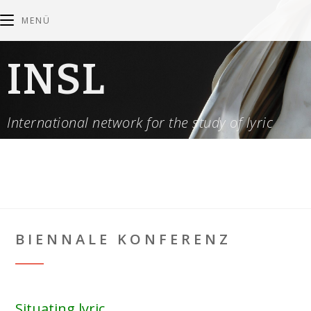
MENÜ
INSL
International network for the study of lyric
BIENNALE KONFERENZ
Situating lyric