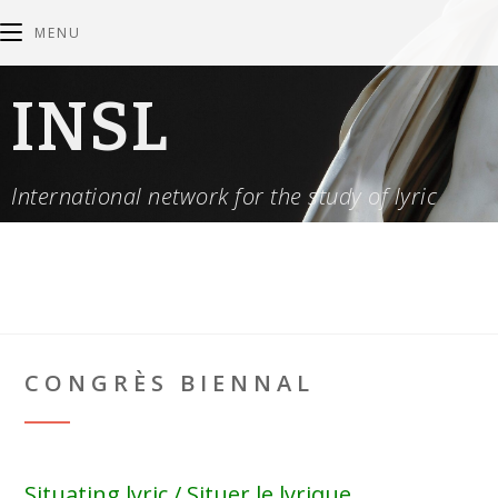
MENU
INSL
International network for the study of lyric
CONGRÈS BIENNAL
Situating lyric / Situer le lyrique