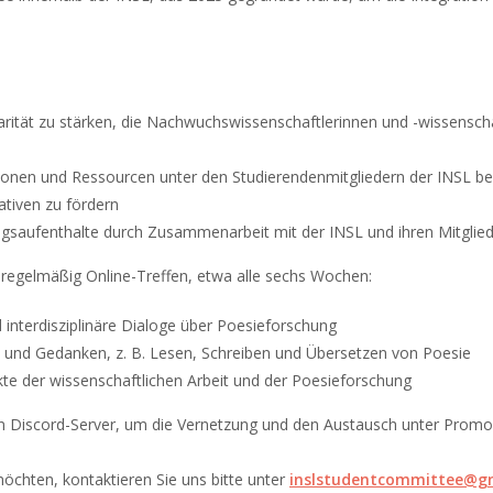
arität zu stärken, die Nachwuchswissenschaftlerinnen und -wissensch
nen und Ressourcen unter den Studierendenmitgliedern der INSL ber
ativen zu fördern
ungsaufenthalte durch Zusammenarbeit mit der INSL und ihren Mitglied
s
regelmäßig Online-Treffen, etwa alle sechs Wochen:
d interdisziplinäre Dialoge über Poesieforschung
e und Gedanken, z. B. Lesen, Schreiben und Übersetzen von Poesie
te der wissenschaftlichen Arbeit und der Poesieforschung
Discord-Server, um die Vernetzung und den Austausch unter Promovi
öchten, kontaktieren Sie uns bitte unter
inslstudentcommittee@g