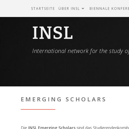
STARTSEITE
ÜBER INSL
BIENNALE KONFER
INSL
International network for the study of
EMERGING SCHOLARS
Die
INSL Emerging Scholars
sind das Studierendenkomite