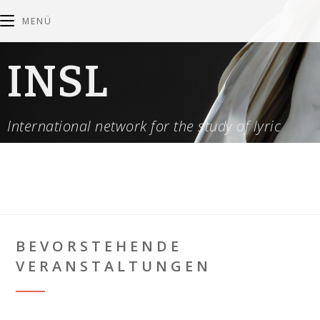
MENÜ
INSL
International network for the study of lyric
BEVORSTEHENDE
VERANSTALTUNGEN